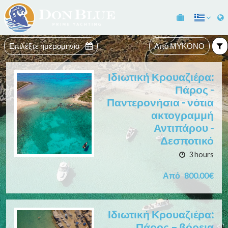
Επιλέξτε ημερομηνία
Από ΜΥΚΟΝΟ
Ιδιωτική Κρουαζιέρα:
Πάρος -
Παντερονήσια - νότια
ακτογραμμή
Αντιπάρου -
Δεσποτικό
3 hours
Από
800.00€
Ιδιωτική Κρουαζιέρα:
Πάρος – βόρεια