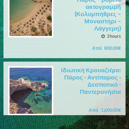
ακτογραμμή
(Κολυμπήθρες –
Μοναστήρι –
Λάγγερη)
3 hours
Από
800.00€
Ιδιωτική Κρουαζιέρα:
Πάρος - Αντίπαρος -
Δεσποτικό -
Παντερονήσια
Από
1,600.00€